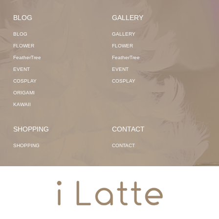
BLOG
GALLERY
BLOG
GALLERY
FLOWER
FLOWER
FeatherTree
FeatherTree
EVENT
EVENT
COSPLAY
COSPLAY
ORIGAMI
KAWAII
SHOPPING
CONTACT
SHOPPING
CONTACT