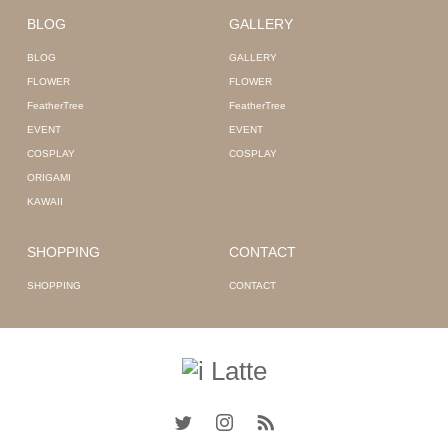
BLOG
GALLERY
BLOG
GALLERY
FLOWER
FLOWER
FeatherTree
FeatherTree
EVENT
EVENT
COSPLAY
COSPLAY
ORIGAMI
KAWAII
SHOPPING
CONTACT
SHOPPING
CONTACT