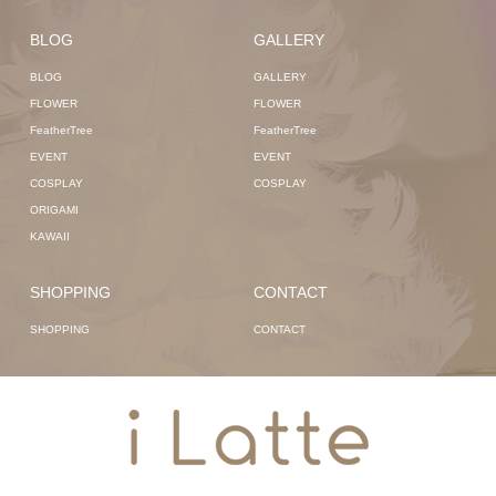
BLOG
GALLERY
BLOG
GALLERY
FLOWER
FLOWER
FeatherTree
FeatherTree
EVENT
EVENT
COSPLAY
COSPLAY
ORIGAMI
KAWAII
SHOPPING
CONTACT
SHOPPING
CONTACT