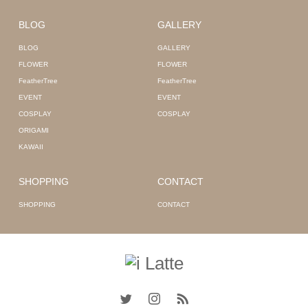
BLOG
GALLERY
BLOG
GALLERY
FLOWER
FLOWER
FeatherTree
FeatherTree
EVENT
EVENT
COSPLAY
COSPLAY
ORIGAMI
KAWAII
SHOPPING
CONTACT
SHOPPING
CONTACT