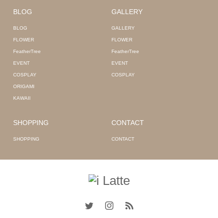
BLOG
GALLERY
BLOG
GALLERY
FLOWER
FLOWER
FeatherTree
FeatherTree
EVENT
EVENT
COSPLAY
COSPLAY
ORIGAMI
KAWAII
SHOPPING
CONTACT
SHOPPING
CONTACT