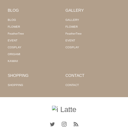
BLOG
GALLERY
BLOG
GALLERY
FLOWER
FLOWER
FeatherTree
FeatherTree
EVENT
EVENT
COSPLAY
COSPLAY
ORIGAMI
KAWAII
SHOPPING
CONTACT
SHOPPING
CONTACT