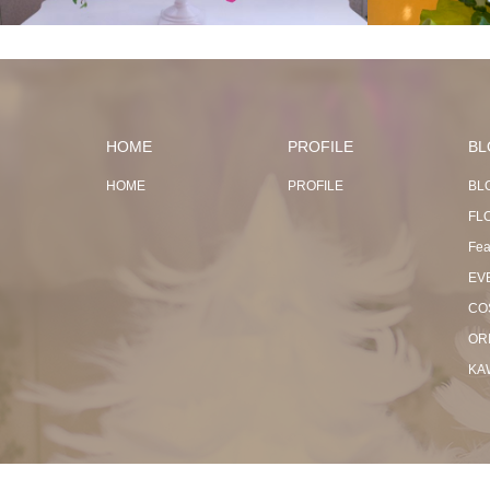
HOME
PROFILE
BL
HOME
PROFILE
BL
FL
Fea
EV
CO
OR
KA