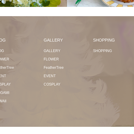
OG
GALLERY
SHOPPING
OG
GALLERY
SHOPPING
OWER
FLOWER
therTree
FeatherTree
ENT
EVENT
SPLAY
COSPLAY
IGAMI
WAII