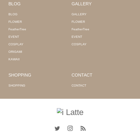
BLOG
GALLERY
BLOG
GALLERY
FLOWER
FLOWER
FeatherTree
FeatherTree
EVENT
EVENT
COSPLAY
COSPLAY
ORIGAMI
KAWAII
SHOPPING
CONTACT
SHOPPING
CONTACT