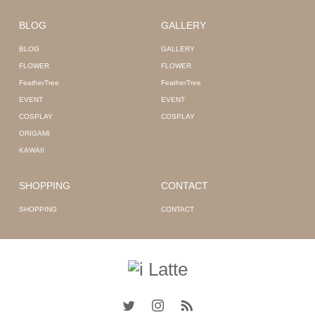
BLOG
GALLERY
BLOG
GALLERY
FLOWER
FLOWER
FeatherTree
FeatherTree
EVENT
EVENT
COSPLAY
COSPLAY
ORIGAMI
KAWAII
SHOPPING
CONTACT
SHOPPING
CONTACT