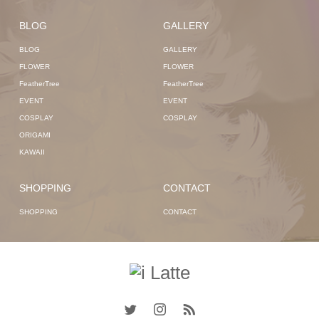
BLOG
GALLERY
BLOG
GALLERY
FLOWER
FLOWER
FeatherTree
FeatherTree
EVENT
EVENT
COSPLAY
COSPLAY
ORIGAMI
KAWAII
SHOPPING
CONTACT
SHOPPING
CONTACT