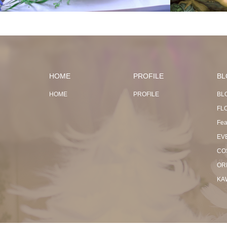
HOME
PROFILE
BL
HOME
PROFILE
BL
FL
Fea
EV
CO
OR
KA