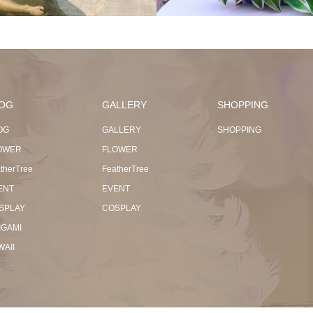
OG
GALLERY
SHOPPING
OG
GALLERY
SHOPPING
OWER
FLOWER
therTree
FeatherTree
ENT
EVENT
SPLAY
COSPLAY
IGAMI
WAII