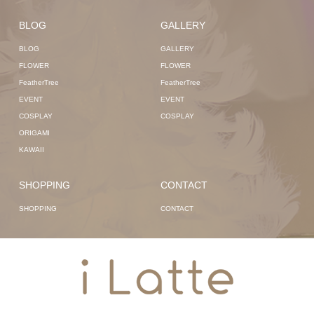
BLOG
GALLERY
BLOG
GALLERY
FLOWER
FLOWER
FeatherTree
FeatherTree
EVENT
EVENT
COSPLAY
COSPLAY
ORIGAMI
KAWAII
SHOPPING
CONTACT
SHOPPING
CONTACT