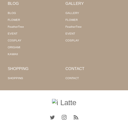
BLOG
GALLERY
BLOG
GALLERY
FLOWER
FLOWER
FeatherTree
FeatherTree
EVENT
EVENT
COSPLAY
COSPLAY
ORIGAMI
KAWAII
SHOPPING
CONTACT
SHOPPING
CONTACT