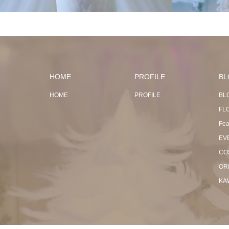
HOME
PROFILE
BL
HOME
PROFILE
BL
FL
Fea
EV
CO
OR
KA