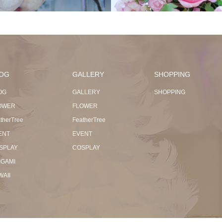
OG
GALLERY
SHOPPING
OG
GALLERY
SHOPPING
OWER
FLOWER
therTree
FeatherTree
ENT
EVENT
SPLAY
COSPLAY
IGAMI
WAII