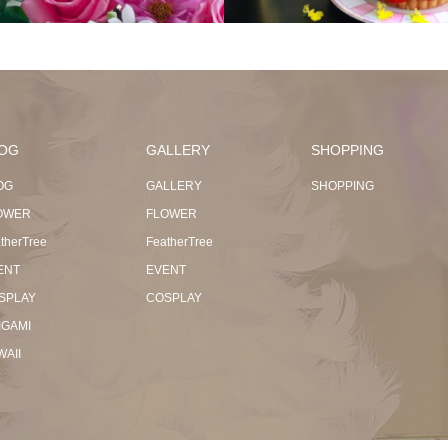
OG
GALLERY
SHOPPING
OG
GALLERY
SHOPPING
OWER
FLOWER
therTree
FeatherTree
ENT
EVENT
SPLAY
COSPLAY
IGAMI
WAII