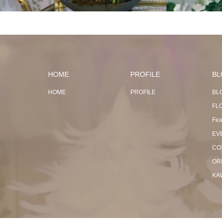
HOME
PROFILE
BL
HOME
PROFILE
BL
FL
Fea
EV
CO
OR
KA