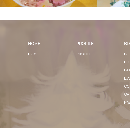
HOME
PROFILE
BL
HOME
PROFILE
BL
FL
Fea
EV
CO
OR
KA