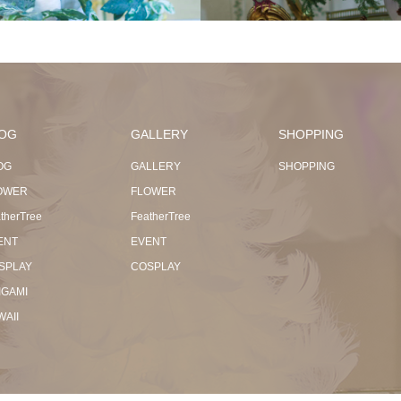
OG
GALLERY
SHOPPING
OG
GALLERY
SHOPPING
OWER
FLOWER
therTree
FeatherTree
ENT
EVENT
SPLAY
COSPLAY
IGAMI
WAII