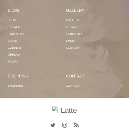
BLOG
GALLERY
BLOG
GALLERY
FLOWER
FLOWER
FeatherTree
FeatherTree
EVENT
EVENT
COSPLAY
COSPLAY
ORIGAMI
KAWAII
SHOPPING
CONTACT
SHOPPING
CONTACT