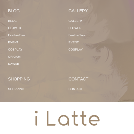
BLOG
GALLERY
BLOG
GALLERY
FLOWER
FLOWER
FeatherTree
FeatherTree
EVENT
EVENT
COSPLAY
COSPLAY
ORIGAMI
KAWAII
SHOPPING
CONTACT
SHOPPING
CONTACT