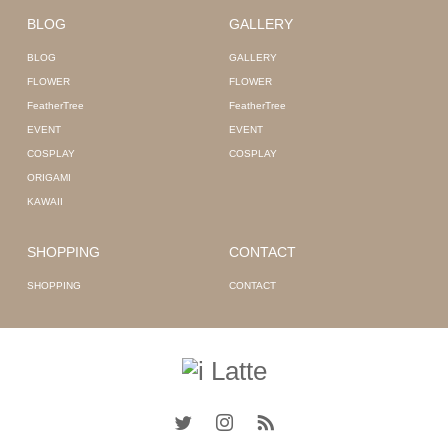
BLOG
GALLERY
BLOG
GALLERY
FLOWER
FLOWER
FeatherTree
FeatherTree
EVENT
EVENT
COSPLAY
COSPLAY
ORIGAMI
KAWAII
SHOPPING
CONTACT
SHOPPING
CONTACT