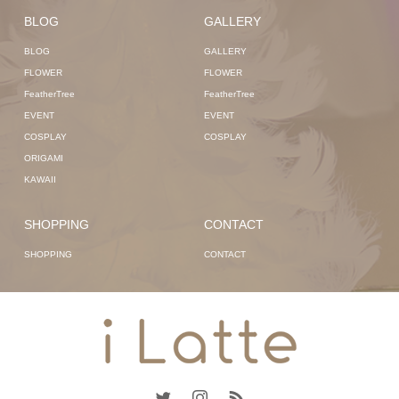
BLOG
GALLERY
BLOG
GALLERY
FLOWER
FLOWER
FeatherTree
FeatherTree
EVENT
EVENT
COSPLAY
COSPLAY
ORIGAMI
KAWAII
SHOPPING
CONTACT
SHOPPING
CONTACT