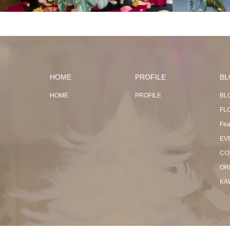
HOME
PROFILE
BL
HOME
PROFILE
BL
FL
Fea
EV
CO
OR
KA