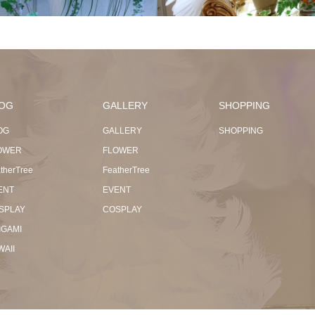
OG
GALLERY
SHOPPING
OG
GALLERY
SHOPPING
OWER
FLOWER
therTree
FeatherTree
ENT
EVENT
SPLAY
COSPLAY
IGAMI
WAII