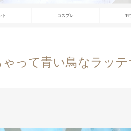
ント
コスプレ
羽
ちゃって青い鳥なラッテ