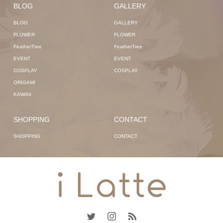
BLOG
GALLERY
BLOG
GALLERY
FLOWER
FLOWER
FeatherTree
FeatherTree
EVENT
EVENT
COSPLAY
COSPLAY
ORIGAMI
KAWAII
SHOPPING
CONTACT
SHOPPING
CONTACT