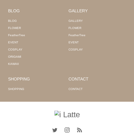
BLOG
GALLERY
BLOG
GALLERY
FLOWER
FLOWER
FeatherTree
FeatherTree
EVENT
EVENT
COSPLAY
COSPLAY
ORIGAMI
KAWAII
SHOPPING
CONTACT
SHOPPING
CONTACT