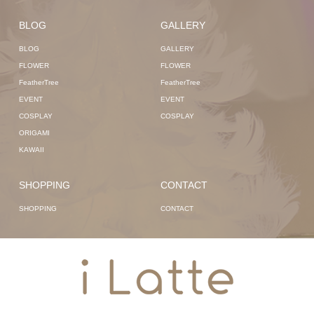
BLOG
GALLERY
BLOG
GALLERY
FLOWER
FLOWER
FeatherTree
FeatherTree
EVENT
EVENT
COSPLAY
COSPLAY
ORIGAMI
KAWAII
SHOPPING
CONTACT
SHOPPING
CONTACT