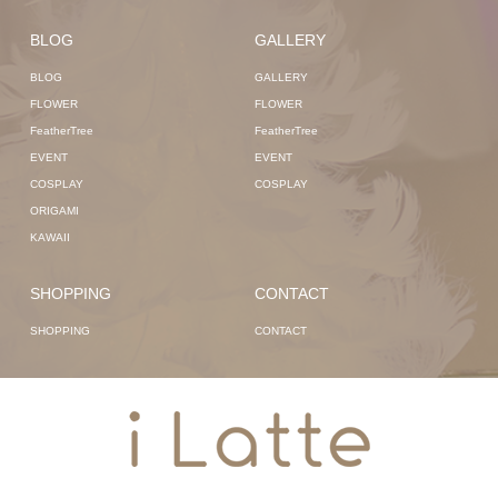
BLOG
GALLERY
BLOG
GALLERY
FLOWER
FLOWER
FeatherTree
FeatherTree
EVENT
EVENT
COSPLAY
COSPLAY
ORIGAMI
KAWAII
SHOPPING
CONTACT
SHOPPING
CONTACT