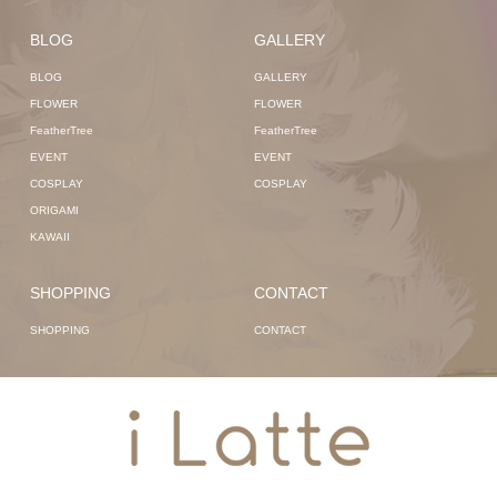
BLOG
GALLERY
BLOG
GALLERY
FLOWER
FLOWER
FeatherTree
FeatherTree
EVENT
EVENT
COSPLAY
COSPLAY
ORIGAMI
KAWAII
SHOPPING
CONTACT
SHOPPING
CONTACT