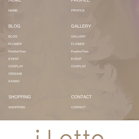
HOME
PROFILE
BLOG
GALLERY
BLOG
GALLERY
FLOWER
FLOWER
FeatherTree
FeatherTree
EVENT
EVENT
COSPLAY
COSPLAY
ORIGAMI
KAWAII
SHOPPING
CONTACT
SHOPPING
CONTACT