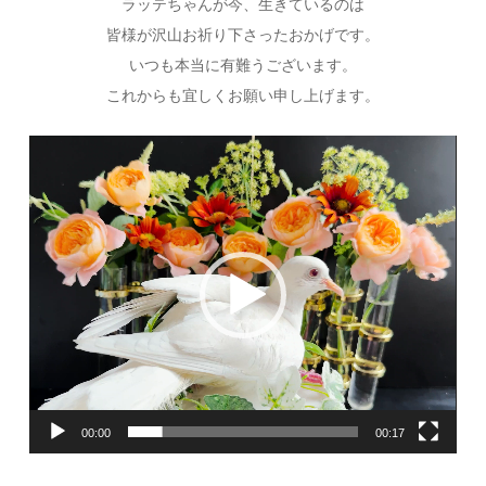
ラッテちゃんが今、生きているのは
皆様が沢山お祈り下さったおかげです。
いつも本当に有難うございます。
これからも宜しくお願い申し上げます。
動
画
プ
レ
ー
ヤ
ー
00:00
00:17