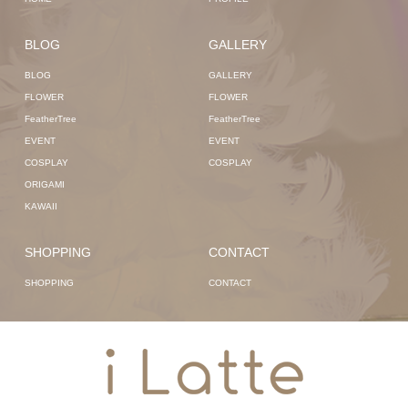
BLOG
GALLERY
BLOG
GALLERY
FLOWER
FLOWER
FeatherTree
FeatherTree
EVENT
EVENT
COSPLAY
COSPLAY
ORIGAMI
KAWAII
SHOPPING
CONTACT
SHOPPING
CONTACT