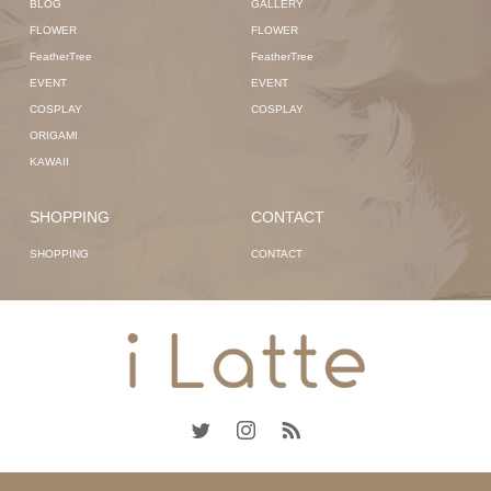
BLOG
GALLERY
FLOWER
FLOWER
FeatherTree
FeatherTree
EVENT
EVENT
COSPLAY
COSPLAY
ORIGAMI
KAWAII
SHOPPING
CONTACT
SHOPPING
CONTACT