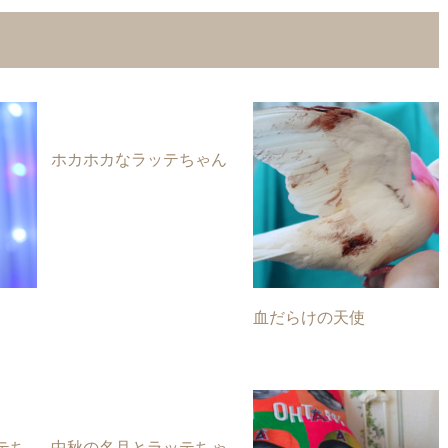
ホカホカなラッテちゃん
血だらけの天使
テち
中秋の名月とラッテちゃ