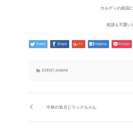
カルディの紙袋に
紙袋も可愛い
Tweet
Share
+1
Hatena
Pocket
EVENT
,
KAWAII
中秋の名月とラッテちゃん