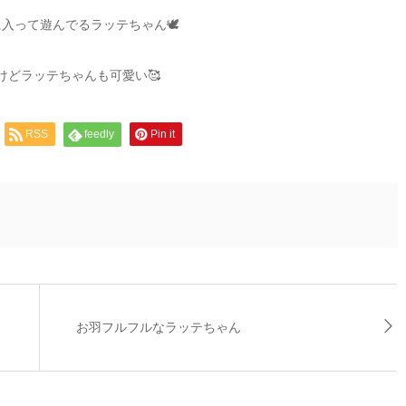
入って遊んでるラッテちゃん🕊
けどラッテちゃんも可愛い🥰
RSS
feedly
Pin it
お羽フルフルなラッテちゃん