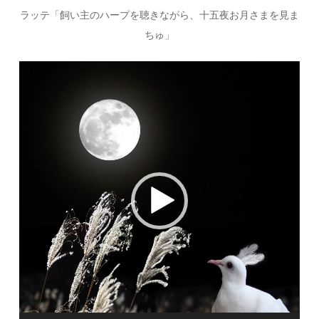
ラッテ「飼い主のハープを聴きながら、十五夜お月さまを見ま
ちゅ」
動
画
プ
レ
ー
ヤ
ー